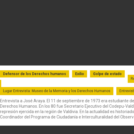
Defensor de los Derechos humanos
Exilio
Golpe de estado
R
Lugar Entrevista: Museo de la Memoria y los Derechos Humanos
Entrevist
Entrevista a José Araya. El 11 de septiembre de 1973 era estudiante d
Derechos Humanos. En los 80 fue Secretario Ejecutivo del Codepu-Valdi
represión ejercida en la región de Valdivia. En la actualidad es historia
Coordinador del Programa de Ciudadanía e Interculturalidad del Observ