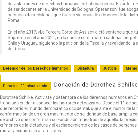
de violaciones de derechos humanos en Latinoamérica. Es autor de
de ser docente en la Universidad de Bologna. Speranzoni fue aboga
personas italo-chilenas que fueron víctimas de crímenes de la dict
Roma.
En el año 2017, «La Tercera Corte de Assise» dictó sentencia que tuv
Supremo en el año 2021, en la que se confirmaron cadenas perpetua
Chile y Uruguay, siguiendo la petición de la Fiscalía y revalidando la
de Roma.
Defensor de los Derechos humanos
Dictadura
Justicia
Memor
Donación de Dorothea Schilk
Duracion: 29 minutos min.
Dorothea Schilke. Activista y defensora de los derechos humanos en Ch
trabajado en dar a conocer los horrores del nazismo. Desde el 11 de se
que recorrió el mundo democrático occidental, que ante el horror de la 
conformación de un gran movimiento de solidaridad de base amplia co
de archivo que conforman su Fondo son muestras de aquello; la presión
crímenes de la dictadura y el esclarecimiento de los casos de personas
moral y económico a familiares.