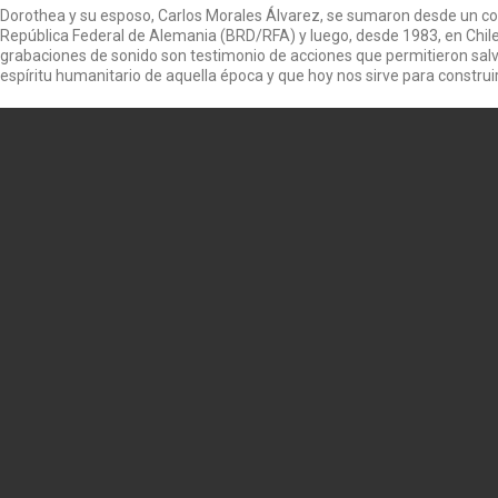
Dorothea y su esposo, Carlos Morales Álvarez, se sumaron desde un co
República Federal de Alemania (BRD/RFA) y luego, desde 1983, en Chile
grabaciones de sonido son testimonio de acciones que permitieron salv
espíritu humanitario de aquella época y que hoy nos sirve para constru
timonio