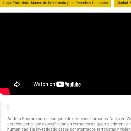
Lugar Entrevista: Museo de la Memoria y los Derechos Humanos
Ciudad: 
Andrea Speranzoni es abogado de derechos humanos. Nació en Ven
derecho penal con especificidad en crímenes de guerra, crímenes i
humanidad. Ha investigado casos por atentados terroristas y violenci