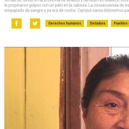
tomas de fundo en la provincia de Arauco y también en Malleco. Dice 
le propinaron golpes con un palo en la cabeza. La consecuencia de est
empapado de sangre y ya era de noche. Caminó varios kilómetros para 
Derechos humanos
Dictadura
Pueblos 