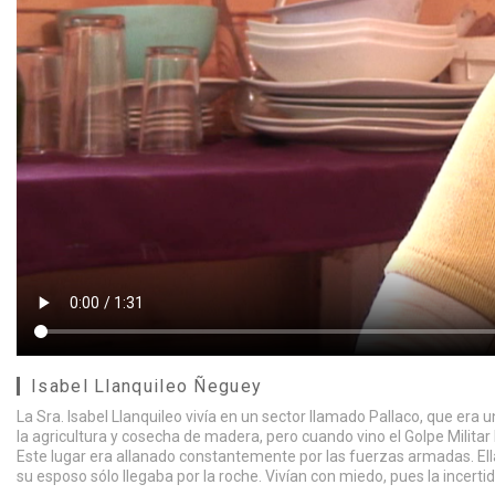
Isabel Llanquileo Ñeguey
La Sra. Isabel Llanquileo vivía en un sector llamado Pallaco, que era
la agricultura y cosecha de madera, pero cuando vino el Golpe Militar l
Este lugar era allanado constantemente por las fuerzas armadas. Ella 
su esposo sólo llegaba por la roche. Vivían con miedo, pues la incer