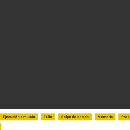
timonio
Ejecución simulada
Exilio
Golpe de estado
Memoria
Preso