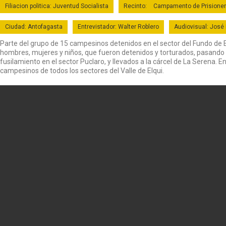
Filiacion politica: Juventud Socialista
Recinto:
Campamento de Prisione
Ciudad: Antofagasta
Entrevistador: Walter Roblero
Audiovisual: José
Parte del grupo de 15 campesinos detenidos en el sector del Fundo de El
hombres, mujeres y niños, que fueron detenidos y torturados, pasando 
fusilamiento en el sector Puclaro, y llevados a la cárcel de La Serena.
campesinos de todos los sectores del Valle de Elqui.