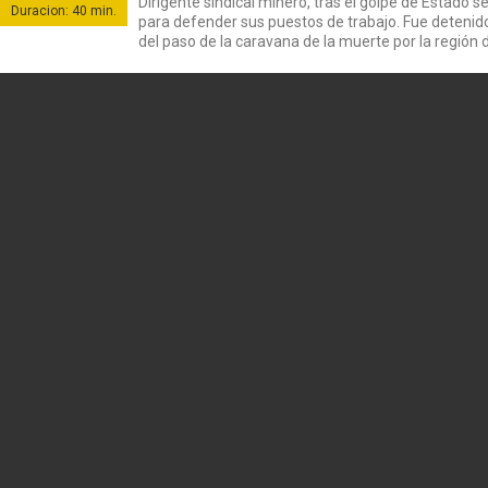
Dirigente sindical minero, tras el golpe de Estado
Duracion: 40 min.
para defender sus puestos de trabajo. Fue detenido
del paso de la caravana de la muerte por la región
timonio