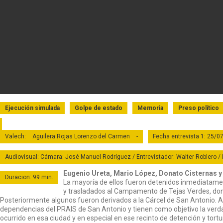
Ejecución simulada
Golpe de estado
Memoria
Preso político
Valech:
Aguilera Rojas Lorenzo del Carmen
-
Fecha entrevista 1: 25/0
Audiovisual: Cámara: José Manuel Rodríguez / Entrevistador: Walter Roblero / In
Eugenio Ureta, Mario López, Donato Cisternas 
Duracion: 99 min.
La mayoría de ellos fueron detenidos inmediatamen
y trasladados al Campamento de Tejas Verdes, don
Posteriormente algunos fueron derivados a la Cárcel de San Antonio. 
dependencias del PRAIS de San Antonio y tienen como objetivo la verdad,
ocurrido en esa ciudad y en especial en ese recinto de detención y tortura