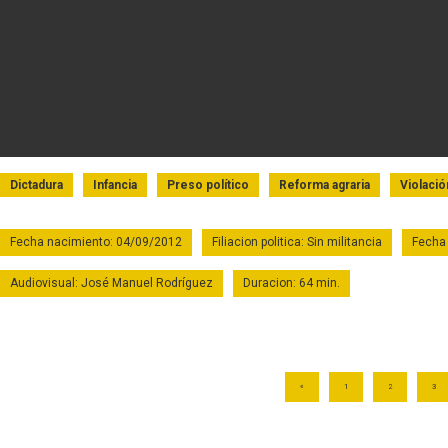
Dictadura
Infancia
Preso político
Reforma agraria
Violaci
Fecha nacimiento: 04/09/2012
Filiacion politica: Sin militancia
Fecha 
Audiovisual: José Manuel Rodríguez
Duracion: 64 min.
«
1
2
3