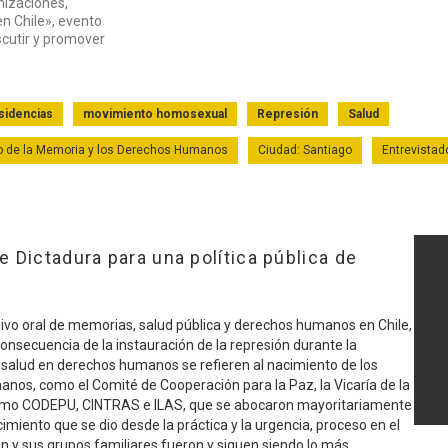
nizaciones,
n Chile», evento
scutir y promover
sidencias
movimiento homosexual
Represión
Salud
eo de la Memoria y los Derechos Humanos
Ciudad: Santiago
Entrevistado
 Dictadura para una política pública de
hivo oral de memorias, salud pública y derechos humanos en Chile,
Ver Testim
nsecuencia de la instauración de la represión durante la
a salud en derechos humanos se refieren al nacimiento de los
nos, como el Comité de Cooperación para la Paz, la Vicaría de la
como CODEPU, CINTRAS e ILAS, que se abocaron mayoritariamente
miento que se dio desde la práctica y la urgencia, proceso en el
ión y sus grupos familiares fueron y siguen siendo lo más