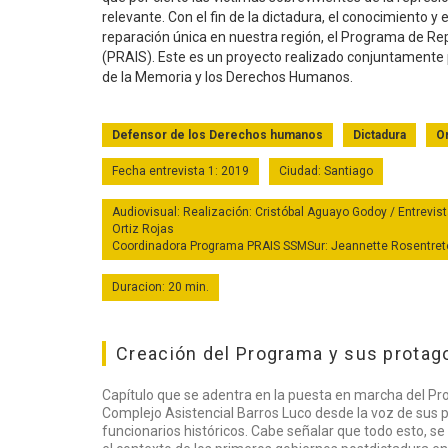
relevante. Con el fin de la dictadura, el conocimiento y 
reparación única en nuestra región, el Programa de R
(PRAIS). Este es un proyecto realizado conjuntamente p
de la Memoria y los Derechos Humanos.
Defensor de los Derechos humanos
Dictadura
O
Fecha entrevista 1: 2019
Ciudad: Santiago
Audiovisual: Realización: Cristóbal Aguayo Godoy / Entrevist
Ortiz Rojas
Coordinadora Programa PRAIS SSMSur: Jeannette Rosentreter 
Duracion: 20 min.
Creación del Programa y sus protago
Capítulo que se adentra en la puesta en marcha del Pr
Complejo Asistencial Barros Luco desde la voz de sus 
funcionarios históricos. Cabe señalar que todo esto, se