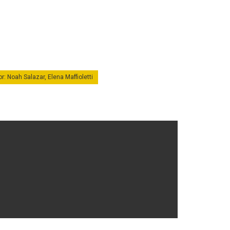
r: Noah Salazar, Elena Maffioletti
onio