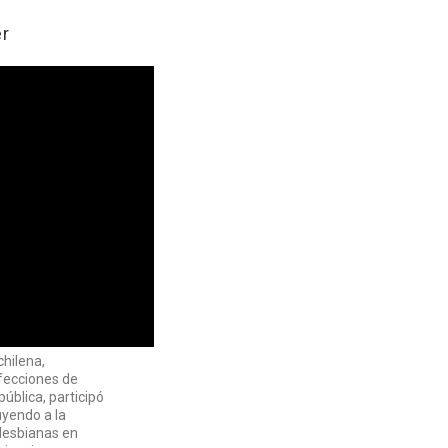
er
chilena,
nfecciones de
ública, participó
uyendo a la
 lesbianas en