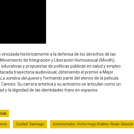
na vinculada históricamente a la defensa de los derechos de las
 Movimiento de Integración y Liberación Homosexual (Movilh),
 educativas y propuestas de políticas públicas en salud y empleo
estacada trayectoria audiovisual, obteniendo el premio a Mejor
La sombra del querer
y formando parte del elenco de la película
 Cannes. Su carrera artística y su activismo se articulan como un
idad y la dignidad de las identidades trans en espacios
ncia
anos
Ciudad: Santiago
Entrevistador: Victor Hugo Robles /Noah Salazar