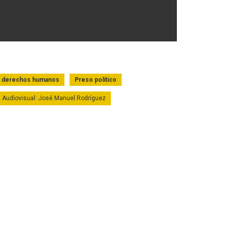
e derechos humanos
Preso político
Audiovisual: José Manuel Rodríguez