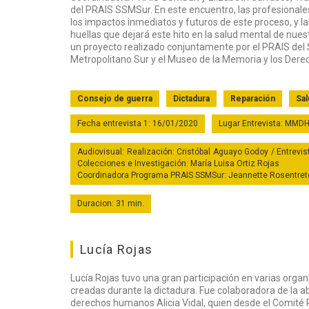
del PRAIS SSMSur. En este encuentro, las profesionales
los impactos inmediatos y futuros de este proceso, y 
huellas que dejará este hito en la salud mental de nuest
un proyecto realizado conjuntamente por el PRAIS del 
Metropolitano Sur y el Museo de la Memoria y los Der
Consejo de guerra
Dictadura
Reparación
Sal
Fecha entrevista 1: 16/01/2020
Lugar Entrevista: MMD
Audiovisual: Realización: Cristóbal Aguayo Godoy / Entrevis
Colecciones e Investigación: María Luisa Ortiz Rojas
Coordinadora Programa PRAIS SSMSur: Jeannette Rosentreter 
Duracion: 31 min.
Lucía Rojas
Lucía Rojas tuvo una gran participación en varias orga
creadas durante la dictadura. Fue colaboradora de la 
derechos humanos Alicia Vidal, quien desde el Comité 