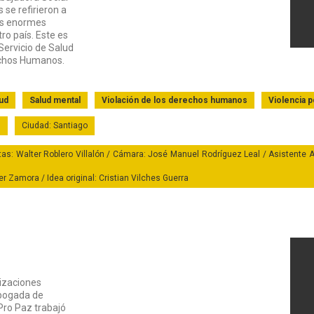
 se refirieron a
las enormes
ro país. Este es
Servicio de Salud
echos Humanos.
ud
Salud mental
Violación de los derechos humanos
Violencia po
H
Ciudad: Santiago
tas: Walter Roblero Villalón / Cámara: José Manuel Rodríguez Leal / Asistente A
Zamora / Idea original: Cristian Vilches Guerra
nizaciones
abogada de
Ver Testim
Pro Paz trabajó