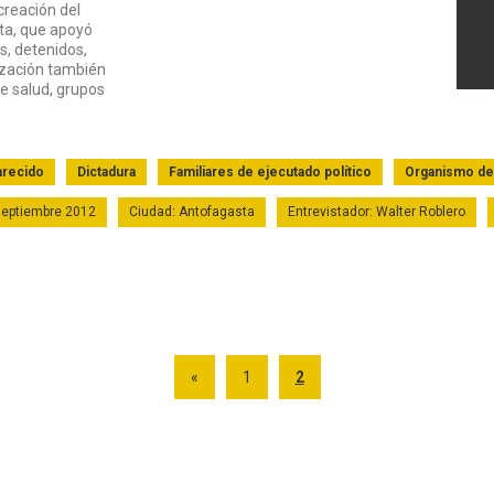
 creación del
sta, que apoyó
os, detenidos,
nización también
de salud, grupos
arecido
Dictadura
Familiares de ejecutado político
Organismo d
 septiembre 2012
Ciudad: Antofagasta
Entrevistador: Walter Roblero
«
1
2