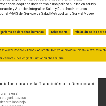
experiencia adquirida daría forma a una política pública en salud y
eparación y Atención Integral en Salud y Derechos Humanos
or el PRAIS del Servicio de Salud Metropolitano Sur y el Museo
rganismo de derechos humanos
Salud mental
Violación de los der
as: Walter Roblero Villalón / Asistente Archivo Audiovisual: Noah Salazar Villalo
Zamora / Idea original: Cristian Vilches Guerra
nistas durante la Transición a la Democracia
ograma en el
protagonistas, sus
Ver Testim
 desarrollaba bajo