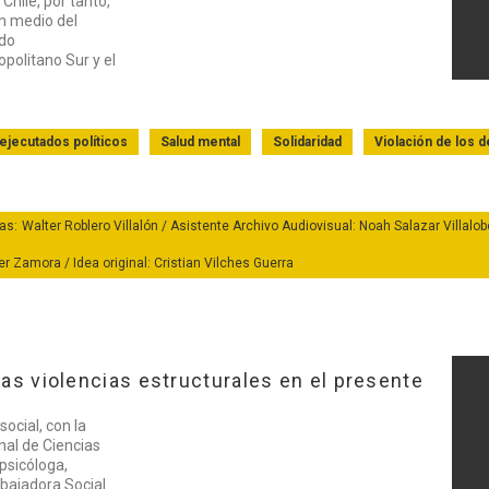
Chile, por tanto,
en medio del
ado
politano Sur y el
 ejecutados políticos
Salud mental
Solidaridad
Violación de los
as: Walter Roblero Villalón / Asistente Archivo Audiovisual: Noah Salazar Villalo
Zamora / Idea original: Cristian Vilches Guerra
 las violencias estructurales en el presente
social, con la
nal de Ciencias
Ver Testim
psicóloga,
bajadora Social