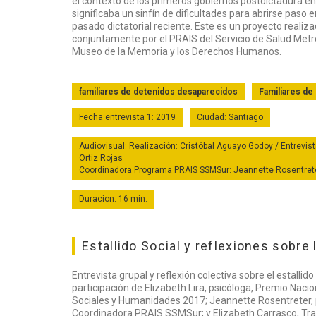
el contexto de los primeros gobiernos postdictadura en 
significaba un sinfín de dificultades para abrirse paso 
pasado dictatorial reciente. Este es un proyecto realiz
conjuntamente por el PRAIS del Servicio de Salud Metro
Museo de la Memoria y los Derechos Humanos.
familiares de detenidos desaparecidos
Familiares de
Fecha entrevista 1: 2019
Ciudad: Santiago
Audiovisual: Realización: Cristóbal Aguayo Godoy / Entrevist
Ortiz Rojas
Coordinadora Programa PRAIS SSMSur: Jeannette Rosentreter 
Duracion: 16 min.
Estallido Social y reflexiones sobre
Entrevista grupal y reflexión colectiva sobre el estallido 
participación de Elizabeth Lira, psicóloga, Premio Nacio
Sociales y Humanidades 2017; Jeannette Rosentreter, 
Coordinadora PRAIS SSMSur; y Elizabeth Carrasco, Tra