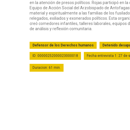
en la atención de presos políticos. Rojas participó en la
Equipo de Acción Social del Arzobispado de Antofaga
material y espiritualmente a las familias de los fusilad
relegados, exiliados y exonerados políticos. Esta orga
creó comedores infantiles, talleres laborales, equipos 
de análisis y reflexión comunitaria.
Defensor de los Derechos humanos
Detenido desap
ID: 00000252000023000018
Fecha entrevista 1: 27 de
Duracion: 61 min.