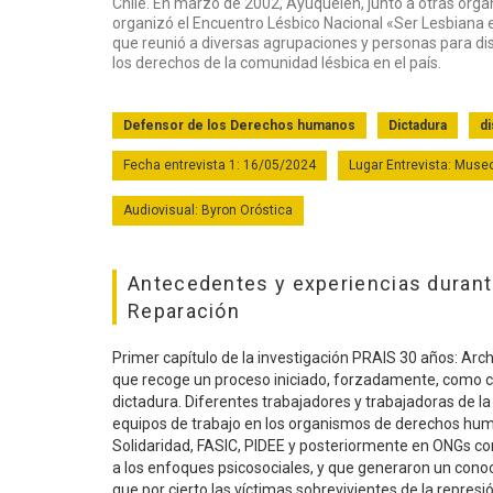
Chile. En marzo de 2002, Ayuquelén, junto a otras orga
organizó el Encuentro Lésbico Nacional «Ser Lesbiana e
que reunió a diversas agrupaciones y personas para di
los derechos de la comunidad lésbica en el país.
Defensor de los Derechos humanos
Dictadura
di
Fecha entrevista 1: 16/05/2024
Lugar Entrevista: Mus
Audiovisual: Byron Oróstica
Antecedentes y experiencias durante
Reparación
Primer capítulo de la investigación PRAIS 30 años: Arc
que recoge un proceso iniciado, forzadamente, como co
dictadura. Diferentes trabajadores y trabajadoras de l
equipos de trabajo en los organismos de derechos huma
Solidaridad, FASIC, PIDEE y posteriormente en ONGs 
a los enfoques psicosociales, y que generaron un conoci
que por cierto las víctimas sobrevivientes de la repres