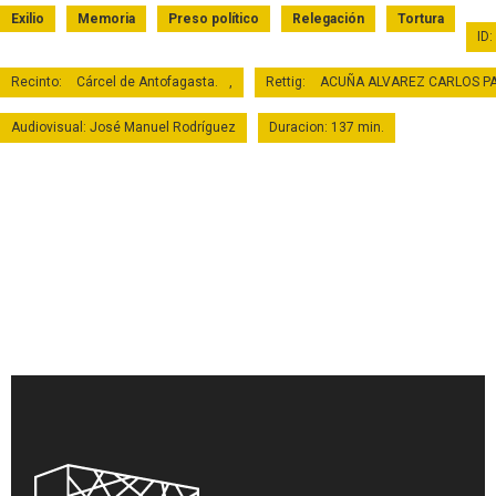
Exilio
Memoria
Preso político
Relegación
Tortura
ID
Recinto:
Cárcel de Antofagasta.
,
Rettig:
ACUÑA ALVAREZ CARLOS PA
Audiovisual: José Manuel Rodríguez
Duracion: 137 min.