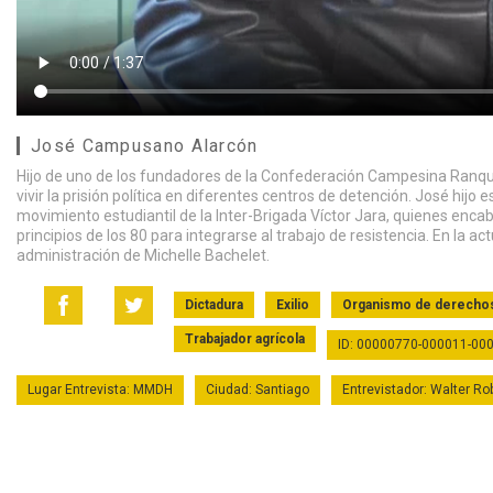
José Campusano Alarcón
Hijo de uno de los fundadores de la Confederación Campesina Ranquil,
vivir la prisión política en diferentes centros de detención. José hij
movimiento estudiantil de la Inter-Brigada Víctor Jara, quienes encab
principios de los 80 para integrarse al trabajo de resistencia. En la
administración de Michelle Bachelet.
Dictadura
Exilio
Organismo de derecho
Trabajador agrícola
ID: 00000770-000011-00
Lugar Entrevista: MMDH
Ciudad: Santiago
Entrevistador: Walter Ro