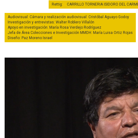
Rettig:
CARRILLO TORNERIA ISIDORO DEL CARM
Audiovisual: Cámara y realización audiovisual: Cristóbal Aguayo Godoy
Investigación y entrevistas: Walter Roblero Villalón
Apoyo en investigación: María Rosa Verdejo Rodríguez
Jefa de Área Colecciones e Investigación MMDH: María Luisa Ortiz Rojas
Diseño: Paz Moreno Israel