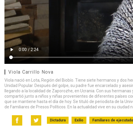
Viola Carrillo Nova
Viola nació en Lota, Región del Biobío. Tiene siete hermanos y dos 
Unidad Popular. Después del golpe, su padre fue encarcelado y asesinado
llegando a la localidad de Zaporozhe, en Ucrania. Con sus hermanas 
compartió junto a niños y niñas provenientes de diferentes países 
que se mantiene hasta el día de hoy. Se tituló de periodista de la Un
de Familiares de Presos Políticos. En la actualidad vive en su ciudad n
Dictadura
Exilio
Familiares de ejecutado