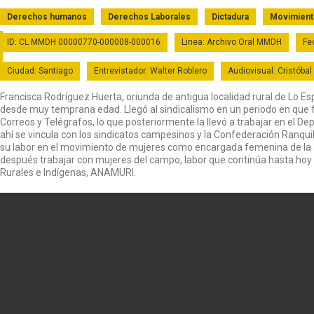
Derechos humanos
Derechos Laborales
Dictadura
Movimiento
ID: CL MMDH 00000770-000008-000016
Linea: Archivo Oral MMDH
Fe
Ciudad: Santiago
Entrevistador: Walter Roblero
Audiovisual: Cristóba
Francisca Rodríguez Huerta, oriunda de antigua localidad rural de Lo E
desde muy temprana edad. Llegó al sindicalismo en un periodo en que
Correos y Telégrafos, lo que posteriormente la llevó a trabajar en el D
ahí se vincula con los sindicatos campesinos y la Confederación Ranquil
su labor en el movimiento de mujeres como encargada femenina de la
después trabajar con mujeres del campo, labor que continúa hasta hoy 
Rurales e Indígenas, ANAMURI.