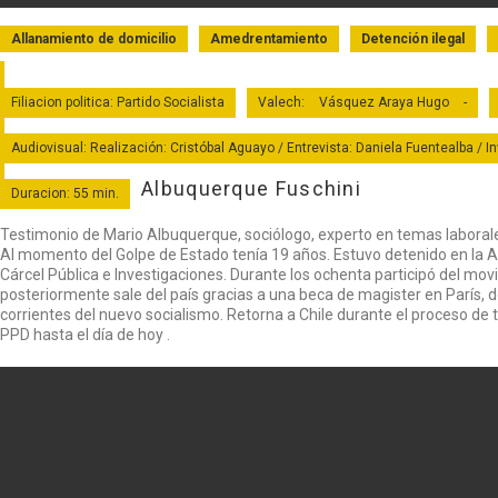
Allanamiento de domicilio
Amedrentamiento
Detención ilegal
Filiacion politica: Partido Socialista
Valech:
Vásquez Araya Hugo
-
Audiovisual: Realización: Cristóbal Aguayo / Entrevista: Daniela Fuentealba / I
Albuquerque Fuschini
Duracion: 55 min.
Testimonio de Mario Albuquerque, sociólogo, experto en temas laborales
Al momento del Golpe de Estado tenía 19 años. Estuvo detenido en la
Cárcel Pública e Investigaciones. Durante los ochenta participó del movi
posteriormente sale del país gracias a una beca de magister en París, 
corrientes del nuevo socialismo. Retorna a Chile durante el proceso de tr
PPD hasta el día de hoy .