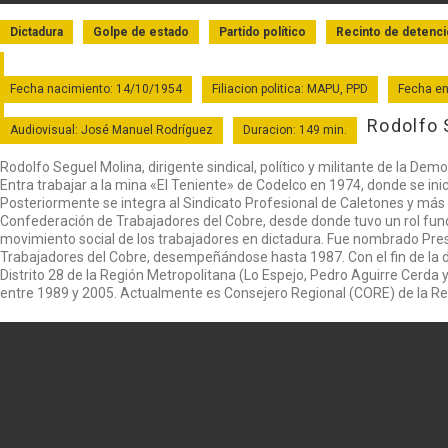
Dictadura
Golpe de estado
Partido político
Recinto de detenc
Fecha nacimiento: 14/10/1954
Filiacion politica: MAPU, PPD
Fecha en
Rodolfo 
Audiovisual: José Manuel Rodríguez
Duracion: 149 min.
Rodolfo Seguel Molina, dirigente sindical, político y militante de la De
Entra trabajar a la mina «El Teniente» de Codelco en 1974, donde se inic
Posteriormente se integra al Sindicato Profesional de Caletones y má
Confederación de Trabajadores del Cobre, desde donde tuvo un rol fund
movimiento social de los trabajadores en dictadura. Fue nombrado Pr
Trabajadores del Cobre, desempeñándose hasta 1987. Con el fin de la di
Distrito 28 de la Región Metropolitana (Lo Espejo, Pedro Aguirre Cerda 
entre 1989 y 2005. Actualmente es Consejero Regional (CORE) de la Re