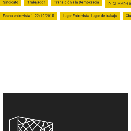
Sindicato
Trabajador
Transición a la Democracia
ID: CL MMDH 
Fecha entrevista 1: 22/10/2015
Lugar Entrevista: Lugar de trabajo
Ciu