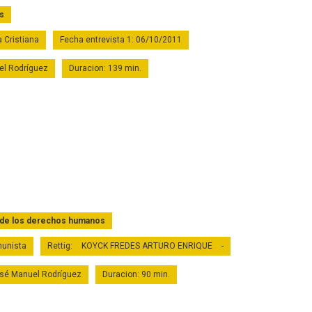
s
a Cristiana
Fecha entrevista 1: 06/10/2011
el Rodríguez
Duracion: 139 min.
 de los derechos humanos
omunista
Rettig:
KOYCK FREDES ARTURO ENRIQUE
-
osé Manuel Rodríguez
Duracion: 90 min.