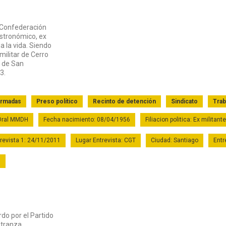
 Confederación
astronómico, ex
a la vida. Siendo
militar de Cerro
a de San
3.
armadas
Preso político
Recinto de detención
Sindicato
Trab
 Oral MMDH
Fecha nacimiento: 08/04/1956
Filiacion politica: Ex militan
revista 1: 24/11/2011
Lugar Entrevista: CGT
Ciudad: Santiago
Entr
.
do por el Partido
stranza