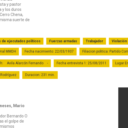
sta y pastor
a y los duros
e Cerro Chena,
 misma suerte de
s de ejecutados políticos
Fuerzas armadas
Trabajador
Violación
 Oral MMDH
Fecha nacimiento: 22/03/1937
Filiacion politica: Partido C
ch:
Avila Alarcón Fernando
-
Fecha entrevista 1: 25/08/2011
Lugar En
 Rodríguez
Duracion: 231 min.
neses, Mario
Ver Testim
tador Bernardo O
as el golpe de
s mismos