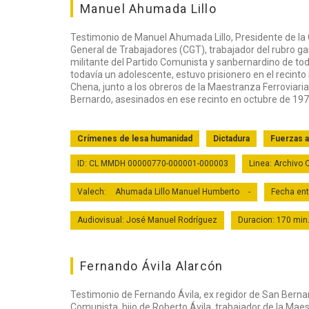
Manuel Ahumada Lillo
Testimonio de Manuel Ahumada Lillo, Presidente de la
General de Trabajadores (CGT), trabajador del rubro g
militante del Partido Comunista y sanbernardino de tod
todavía un adolescente, estuvo prisionero en el recinto 
Chena, junto a los obreros de la Maestranza Ferroviari
Bernardo, asesinados en ese recinto en octubre de 197
Crímenes de lesa humanidad
Dictadura
Fuerzas 
ID: CL MMDH 00000770-000001-000003
Linea: Archivo
Valech:
Ahumada Lillo Manuel Humberto
-
Fecha ent
Audiovisual: José Manuel Rodríguez
Duracion: 170 min
Fernando Ávila Alarcón
Testimonio de Fernando Ávila, ex regidor de San Bernar
Comunista, hijo de Roberto Ávila, trabajador de la Mae