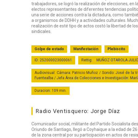
trabajadores, se logró la realización de elecciones, en l
electos representantes de diferentes tendencias políti
una serie de acciones contra la dictadura, como tambi
a organismos de DDHH y a actividades culturales. Much
realización de esté tipo de actos costó la libertad de lo
sindicales.
Golpe de estado
Manifestación
Plebiscito
ID: 252000023000061
Rettig:
MUÑOZ OTAROLA JULI
Audiovisual: Cámara: Patricio Muñoz / Sonido: José de la Ve
Fuentealba / Jefa Área de Colecciones e Investigación: Marí
Duracion: 109 min.
Radio Ventisquero: Jorge Díaz
Comunicador social, militante del Partido Socialista de
Oriundo de Santiago, llegó a Coyhaique a la edad de 2
de la zona central por su participación en actos de re