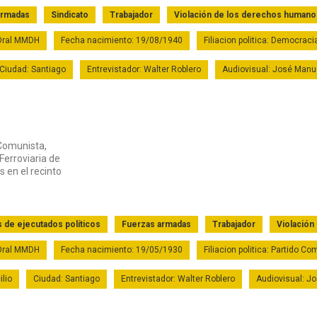
armadas
Sindicato
Trabajador
Violación de los derechos humano
 Oral MMDH
Fecha nacimiento: 19/08/1940
Filiacion politica: Democraci
Ciudad: Santiago
Entrevistador: Walter Roblero
Audiovisual: José Manu
 Comunista,
Ferroviaria de
 en el recinto
s de ejecutados políticos
Fuerzas armadas
Trabajador
Violación
 Oral MMDH
Fecha nacimiento: 19/05/1930
Filiacion politica: Partido C
ilio
Ciudad: Santiago
Entrevistador: Walter Roblero
Audiovisual: J