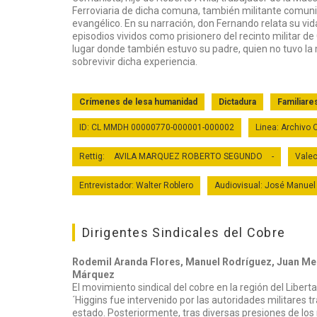
Ferroviaria de dicha comuna, también militante comuni
evangélico. En su narración, don Fernando relata su vid
episodios vividos como prisionero del recinto militar d
lugar donde también estuvo su padre, quien no tuvo la
sobrevivir dicha experiencia.
Crímenes de lesa humanidad
Dictadura
Familiare
ID: CL MMDH 00000770-000001-000002
Linea: Archivo
Rettig:
AVILA MARQUEZ ROBERTO SEGUNDO
-
Vale
Entrevistador: Walter Roblero
Audiovisual: José Manuel
Dirigentes Sindicales del Cobre
Rodemil Aranda Flores, Manuel Rodríguez, Juan Me
Márquez
El movimiento sindical del cobre en la región del Liber
´Higgins fue intervenido por las autoridades militares tr
estado. Posteriormente, tras diversas presiones de lo