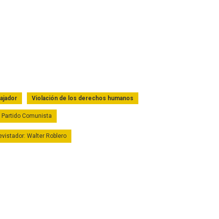
ajador
Violación de los derechos humanos
te Partido Comunista
evistador: Walter Roblero