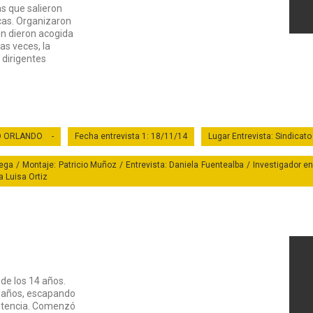
as que salieron
cas. Organizaron
én dieron acogida
as veces, la
s dirigentes
O ORLANDO
-
Fecha entrevista 1: 18/11/14
Lugar Entrevista: Sindicat
ga / Montaje: Patricio Muñoz / Entrevista: Daniela Fuentealba / Investigador en
a Luisa Ortiz
sde los 14 años.
6 años, escapando
Ver Testim
sistencia. Comenzó