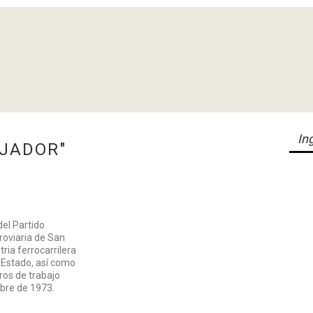
AJADOR"
del Partido
roviaria de San
tria ferrocarrilera
el Estado, así como
ros de trabajo
ubre de 1973.