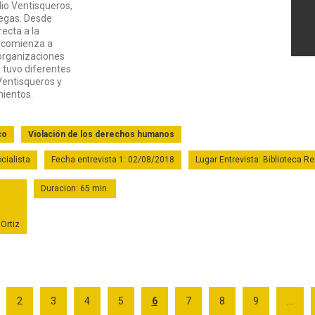
adio Ventisqueros,
legas. Desde
recta a la
 y comienza a
organizaciones
 tuvo diferentes
 Ventisqueros y
ientos.
co
Violación de los derechos humanos
ocialista
Fecha entrevista 1: 02/08/2018
Lugar Entrevista: Biblioteca R
Duracion: 65 min.
 Ortiz
2
3
4
5
6
7
8
9
...