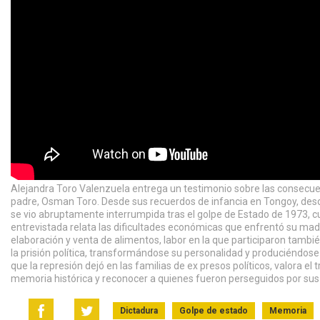
Alejandra Toro Valenzuela entrega un testimonio sobre las consecuenci
padre, Osman Toro. Desde sus recuerdos de infancia en Tongoy, descri
se vio abruptamente interrumpida tras el golpe de Estado de 1973, 
entrevistada relata las dificultades económicas que enfrentó su mad
elaboración y venta de alimentos, labor en la que participaron tambi
la prisión política, transformándose su personalidad y produciéndose 
que la represión dejó en las familias de ex presos políticos, valora 
memoria histórica y reconocer a quienes fueron perseguidos por sus 
Dictadura
Golpe de estado
Memoria