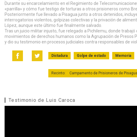
Durante su encarcelamiento en el Regimiento de Telecomunicaciones, 
«parrilla» y cómo fue testigo de torturas a otros prisioneros como Br
Posteriormente fue llevado a Pisagua junto a otros detenidos, incluy
interrogatorios violentos, golpizas colectivas y la privación de alim
López, aunque este último fue finalmente salvado.
Tras un juicio militar injusto, fue relegado a Pichilemu, donde trabaj
movimientos de derechos humanos como la Agrupación de Presos Polít
y dio su testimonio en procesos judiciales contra responsables de v
Dictadura
Golpe de estado
Memoria
Recinto:
Campamento de Prisioneros de Pisagua
Testimonio de Luis Caroca