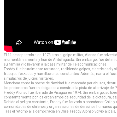
El 11 de septiembre de 1973, tras el golpe militar, Alonso fue adver
momentáneamente y huir de Antofagasta. Sin embargo, fue detenido el
su familia y lo llevaron a la base militar de Telecomunicaciones.
Freddy fue brutalmente torturado, recibiendo golpes, electricidad y 
trabajos forzados y humillaciones constantes. Además, narra el fusi
simulacros de juicios militares.
Menciona como la noche de Navidad fue marcada por abusos, destrucc
los prisioneros fueron obligados a construir la pista de aterrizaje de 
Freddy Alonso fue liberado de Pisagua en 1974. Sin embargo, su liberta
constantemente por los organismos de seguridad de la dictadura, esp
Debido al peligro constante, Freddy fue forzado a abandonar Chile y exi
comunidades de chilenos y organizaciones de derechos humanos que 
Tras el retorno a la democracia en Chile, Freddy Alonso volvió al país