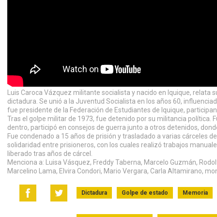
Luis Caroca Vázquez militante socialista y nacido en Iquique, relata s
dictadura. Se unió a la Juventud Socialista en los años 60, influenci
fue presidente de la Federación de Estudiantes de Iquique, participa
Tras el golpe militar de 1973, fue detenido por su militancia política
dentro, participó en consejos de guerra junto a otros detenidos, do
Fue condenado a 15 años de prisión y trasladado a varias cárceles del 
solidaridad entre prisioneros, con los cuales realizó trabajos manual
liberado tras años de cárcel.
Menciona a: Luisa Vásquez, Freddy Taberna, Marcelo Guzmán, Rodolfo 
Marcelino Lama, Elvira Condori, Mario Vergara, Carla Altamirano, mo
Dictadura
Golpe de estado
Memoria