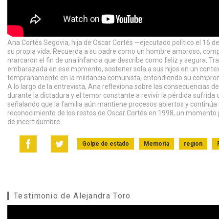
Ana Cortés Segovia, hija de Oscar Cortés —ejecutado político el 16 de
su propia vida. Recuerda a su padre como un hombre amoroso, comprome
marcaron el fin de una infancia que describe como feliz y segura. Tr
embarazada en ese momento, sostener sola a sus hijos en un contexto
tempranamente en la militancia comunista, entendiendo su compromi
A lo largo de la entrevista, Ana reflexiona sobre las consecuencias de
durante la dictadura y el temor constante a revivir la pérdida sufrida
señalando que la familia aún mantiene procesos abiertos y continúa
reconocimiento de los restos de Oscar Cortés en 1998, un momento
de incertidumbre.
Golpe de estado
Memoria
region
Testimonio de Alejandra Toro