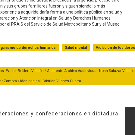
miento que se dio desde la práctica y la urgencia, proceso en el
ión y sus grupos familiares fueron y siguen siendo lo más
experiencia adquirida daría forma a una política pública en salud y
eparación y Atención Integral en Salud y Derechos Humanos
or el PRAIS del Servicio de Salud Metropolitano Sur y el Museo
rganismo de derechos humanos
Salud mental
Violación de los der
as: Walter Roblero Villalón / Asistente Archivo Audiovisual: Noah Salazar Villalo
Zamora / Idea original: Cristian Vilches Guerra
ederaciones y confederaciones en dictadura