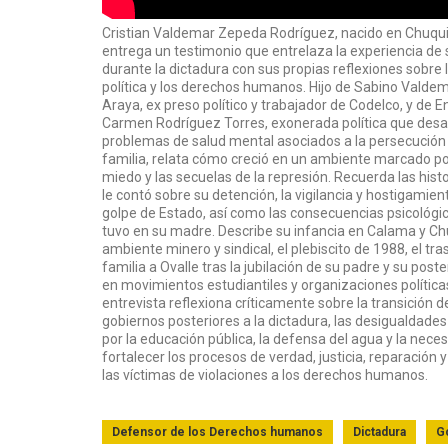
Cristian Valdemar Zepeda Rodríguez, nacido en Chuqu
entrega un testimonio que entrelaza la experiencia de 
durante la dictadura con sus propias reflexiones sobre 
política y los derechos humanos. Hijo de Sabino Vald
Araya, ex preso político y trabajador de Codelco, y de 
Carmen Rodríguez Torres, exonerada política que desar
problemas de salud mental asociados a la persecución 
familia, relata cómo creció en un ambiente marcado por 
miedo y las secuelas de la represión. Recuerda las hist
le contó sobre su detención, la vigilancia y hostigamien
golpe de Estado, así como las consecuencias psicológi
tuvo en su madre. Describe su infancia en Calama y Ch
ambiente minero y sindical, el plebiscito de 1988, el tra
familia a Ovalle tras la jubilación de su padre y su poste
en movimientos estudiantiles y organizaciones políticas.
entrevista reflexiona críticamente sobre la transición d
gobiernos posteriores a la dictadura, las desigualdades 
por la educación pública, la defensa del agua y la nece
fortalecer los procesos de verdad, justicia, reparación
las víctimas de violaciones a los derechos humanos.
Defensor de los Derechos humanos
Dictadura
G