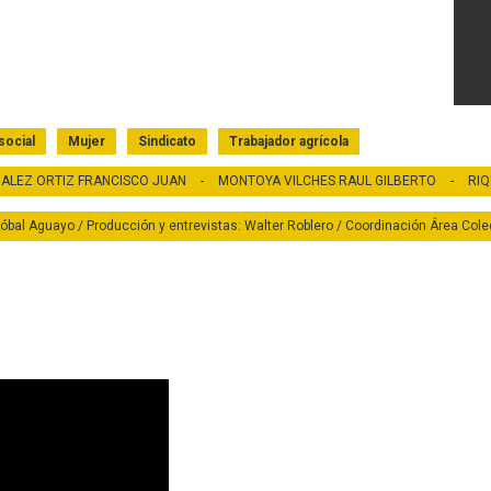
Ver Testim
social
Mujer
Sindicato
Trabajador agrícola
ALEZ ORTIZ FRANCISCO JUAN
-
MONTOYA VILCHES RAUL GILBERTO
-
RIQ
tóbal Aguayo / Producción y entrevistas: Walter Roblero / Coordinación Área Cole