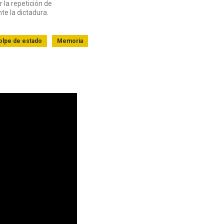
 la repetición de
te la dictadura.
olpe de estado
Memoria