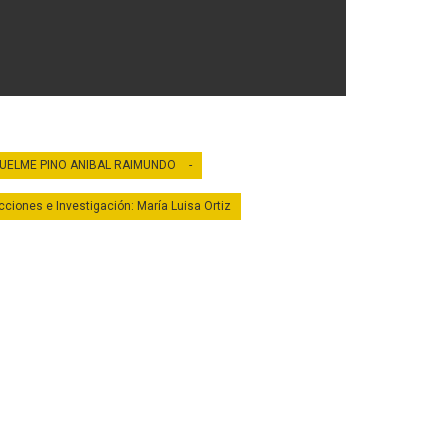
onio
UELME PINO ANIBAL RAIMUNDO
-
cciones e Investigación: María Luisa Ortiz