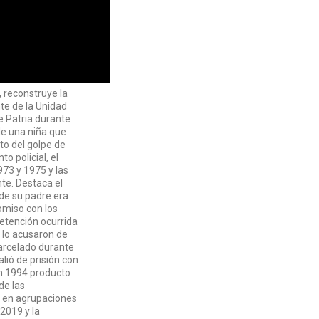
 reconstruye la
nte de la Unidad
e Patria durante
de una niña que
to del golpe de
o policial, el
973 y 1975 y las
te. Destaca el
de su padre era
omiso con los
etención ocurrida
 lo acusaron de
arcelado durante
lió de prisión con
en 1994 producto
de las
n en agrupaciones
 2019 y la