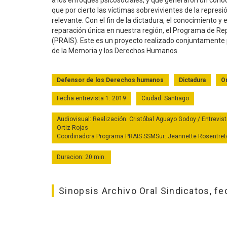
a los enfoques psicosociales, y que generaron un conoci
que por cierto las víctimas sobrevivientes de la repres
relevante. Con el fin de la dictadura, el conocimiento y 
reparación única en nuestra región, el Programa de R
(PRAIS). Este es un proyecto realizado conjuntamente p
de la Memoria y los Derechos Humanos.
Defensor de los Derechos humanos
Dictadura
O
Fecha entrevista 1: 2019
Ciudad: Santiago
Audiovisual: Realización: Cristóbal Aguayo Godoy / Entrevist
Ortiz Rojas
Coordinadora Programa PRAIS SSMSur: Jeannette Rosentreter 
Duracion: 20 min.
Sinopsis Archivo Oral Sindicatos, f