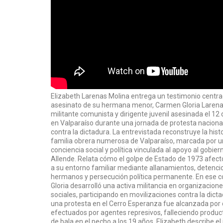
Elizabeth Larenas Molina entrega un testimonio centrad
asesinato de su hermana menor, Carmen Gloria Larena
militante comunista y dirigente juvenil asesinada el 12 
en Valparaíso durante una jornada de protesta nacion
contra la dictadura. La entrevistada reconstruye la hist
familia obrera numerosa de Valparaíso, marcada por u
conciencia social y política vinculada al apoyo al gobie
Allende. Relata cómo el golpe de Estado de 1973 afe
a su entorno familiar mediante allanamientos, detenci
hermanos y persecución política permanente. En ese 
Gloria desarrolló una activa militancia en organizacione
sociales, participando en movilizaciones contra la dict
una protesta en el Cerro Esperanza fue alcanzada por 
efectuados por agentes represivos, falleciendo produc
de bala en el pecho a los 19 años. Elizabeth describe e