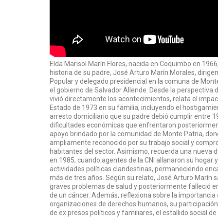
Elda Marisol Marín Flores, nacida en Coquimbo en 1966,
historia de su padre, José Arturo Marín Morales, dirige
Popular y delegado presidencial en la comuna de Mont
el gobierno de Salvador Allende. Desde la perspectiva 
vivió directamente los acontecimientos, relata el impac
Estado de 1973 en su familia, incluyendo el hostigamient
arresto domiciliario que su padre debió cumplir entre 1
dificultades económicas que enfrentaron posteriormen
apoyo brindado por la comunidad de Monte Patria, don
ampliamente reconocido por su trabajo social y compr
habitantes del sector. Asimismo, recuerda una nueva d
en 1985, cuando agentes de la CNI allanaron su hogar y
actividades políticas clandestinas, permaneciendo enc
más de tres años. Según su relato, José Arturo Marín sa
graves problemas de salud y posteriormente falleció 
de un cáncer. Además, reflexiona sobre la importancia 
organizaciones de derechos humanos, su participació
de ex presos políticos y familiares, el estallido social de