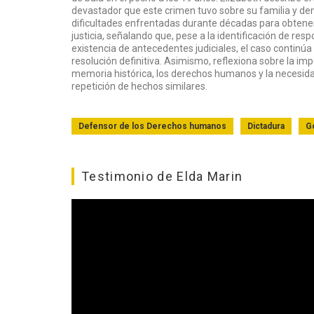
devastador que este crimen tuvo sobre su familia y de
dificultades enfrentadas durante décadas para obtene
justicia, señalando que, pese a la identificación de resp
existencia de antecedentes judiciales, el caso continúa
resolución definitiva. Asimismo, reflexiona sobre la imp
memoria histórica, los derechos humanos y la necesidad
repetición de hechos similares.
Defensor de los Derechos humanos
Dictadura
G
Testimonio de Elda Marin