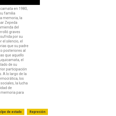
icamata en 1980,
su familia
la memoria, la
emar Zepeda
Enmienda del
rolló graves
sufrida por su
el silencio, el
orias que su padre
to posteriores al
cas que aquello
uquicamata, el
slado de su
rior participación
 A lo largo de la
emocrática, los
sociales, la lucha
sidad de
 y memoria para
olpe de estado
Represión