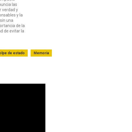
nuncia las
r verdad y
onsables y la
 sin una
ortancia de la
 de evitar la
olpe de estado
Memoria