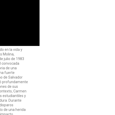
o en la vida y
s Molina,
de julio de 1983
al convocada
oria de una
na fuerte
rno de Salvador
ctó profundamente
ones de sus
contexto, Carmen
s estudiantiles y
adura. Durante
disparos
to de una herida
l impacto