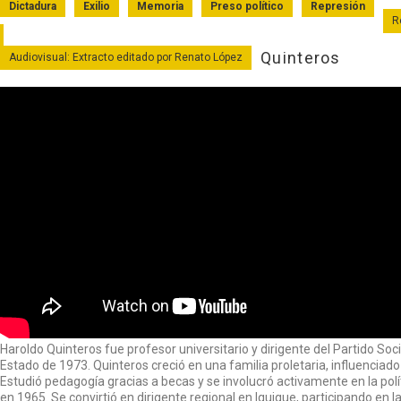
Dictadura
Exilio
Memoria
Preso político
Represión
R
Quinteros
Audiovisual: Extracto editado por Renato López
Haroldo Quinteros fue profesor universitario y dirigente del Partido Soci
Estado de 1973. Quinteros creció en una familia proletaria, influenciado
Estudió pedagogía gracias a becas y se involucró activamente en la polít
en 1965. Se convirtió en dirigente regional en Iquique, participando en