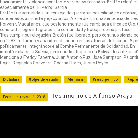
hacinamiento, violencia constante y trabajos forzados. Bretón relató el
especialmente de “El Perro” García.
Bretón fue sometido a un consejo de guerra sin posibilidad de defens
condenados a muerte y ejecutados. A él le dieron una sentencia de tre
Porvenir, Magallanes, que posteriormente fue cambiada a Inca de Oro, Cop
constante, logró integrarse a la comunidad y trabajar como profesor.
Tras cumplir su relegación, Bretón fue liberado, pero continuó siendo p
en 1983, torturado y abandonado herido en las afueras de Iquique. A p
políticamente, integrándose al Comité Permanente de Solidaridad. En 1
intentó exiliarse a Suecia, pero quedó atrapado en Bolivia durante un a
Menciona a Freddy Taberna, Juan Antonio Ruz, José Sampson, Palomino,
Rojas, Reginaldo Saavedra, Odessa Flores, Juana Reyes
Dictadura
Golpe de estado
Memoria
Preso político
Repre
Testimonio de Alfonso Araya
Fecha entrevista 1: 2018