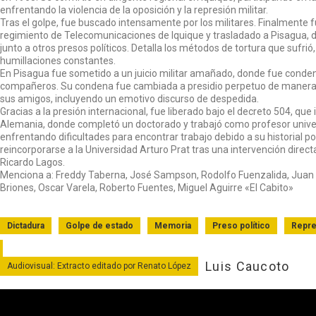
enfrentando la violencia de la oposición y la represión militar.
Tras el golpe, fue buscado intensamente por los militares. Finalmente f
regimiento de Telecomunicaciones de Iquique y trasladado a Pisagua, 
junto a otros presos políticos. Detalla los métodos de tortura que sufrió,
humillaciones constantes.
En Pisagua fue sometido a un juicio militar amañado, donde fue conde
compañeros. Su condena fue cambiada a presidio perpetuo de manera i
sus amigos, incluyendo un emotivo discurso de despedida.
Gracias a la presión internacional, fue liberado bajo el decreto 504, que 
Alemania, donde completó un doctorado y trabajó como profesor univers
enfrentando dificultades para encontrar trabajo debido a su historial pol
reincorporarse a la Universidad Arturo Prat tras una intervención direc
Ricardo Lagos.
Menciona a: Freddy Taberna, José Sampson, Rodolfo Fuenzalida, Juan 
Briones, Oscar Varela, Roberto Fuentes, Miguel Aguirre «El Cabito»
Dictadura
Golpe de estado
Memoria
Preso político
Repre
Luis Caucoto
Audiovisual: Extracto editado por Renato López