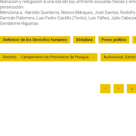
liberación y relegación a una isla del sur, enfrentó secuelas físicas y e
persecución.
Menciona a : Haroldo Quinteros, Nelson Márquez, José Santos, Rodolfo
Germán Palomino, Luis Pedro Castillo (Torito), Luis Yáñez, Julio Cabeza
Gendarme Higueras.
Defensor de los Derechos humanos
Dictadura
Preso político
Recinto:
Campamento de Prisioneros de Pisagua.
-
Audiovisual: Extra
«
1
2