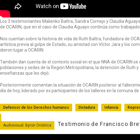
Los 3 testimoniantes Malienko Baltra, Sandra Cornejo y Claudia Aguayo 
de OCARIN, que en el caso de Claudia Aguayo continúa como trabajador
Nos cuentan sobre la historia de vida de Ruth Baltra, fundadora de OC
artística previa al golpe de Estado, su amistad con Víctor Jara y los com
dieron lugar a OCARIN.
También dan cuenta de el contexto social en el que NNA de OCARIN se d
poblaciones y sedes de la Región Metropolitana, la detención de Ruth 
enseñanzas que les dejó.
Posteriormente comentan la situación de OCARIN posterior al fallecimie
día de hoy, liderado por ex participantes de los talleres en la comuna de 
Defensor de los Derechos humanos
Dictadura
Infancia
Repre
Testimonio de Francisco Bre
Audiovisual: Byron Oróstica