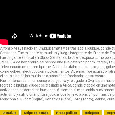
Alfonso Araya nació en Chuquicamata y se trasladó a Iquique, donde tr
Sanitarias. Fue militante comunista y luego integrante del Frente de Tr
Fue dirigente sindical en Obras Sanitarias, lo que lo expuso como objetiv
1973. El 4 de noviembre del mismo año fue detenido por militares y lle
Telecomunicaciones en Iquique. Allí fue brutalmente interrogado, gol
como golpes, electrocución y colgamientos. Además, fue acusado fal
el agua, una de las múltiples acusaciones fabricadas en su contra.
Fue sentenciado en un consejo de guerra y relegado a Ovalle por más de
regresó a Iquique y luego se trasladó a Arica, donde trabajó en una not
actividades de derechos humanos. Al tiempo, fue detenido nuevamente
activismo y sufrió un montaje judicial que lo llevó a prisión por más de u
Menciona a: Nuñez (Pajita), González (Pera), Toro (Torito), Valdrá, Zuri
Dictadura
Golpe de estado
Preso político
Relegado
Repr