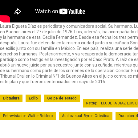
Laura Elgueta Díaz es periodista y comunicadora social. Su hermano, Lu
en Buenos aires el 27 de julio de 1976. Luis, además, iba acompañado 
y la hermana de esta, Cecilia Fernandez. Desde esa fecha los tres pe
después, Laura fue detenida en la misma ciudad junto a su cuñada Sonia
se exilio junto con su familia en México. En ese país, realiza una serie
derechos humanos. Posteriormente, y ya recuperada la democracia tan
participó como testigo en la investigación por el Caso Prats. A raíz de e
abrió un nuevo juicio por su secuestro junto con su cuñada, mientras qu
de su hermano como parte de los crímenes de la operación Cóndor. En 
Tribunal Oral en lo Criminal N°1 de Buenos Aires en el juicio contra ex m
este plan y que fueron sentenciados en mayo de 2016.
Dictadura
Exilio
Golpe de estado
Rettig:
ELGUETA DIAZ LUIS 
Entrevistador: Walter Roblero
Audiovisual: Byron Oróstica
Duracion: 