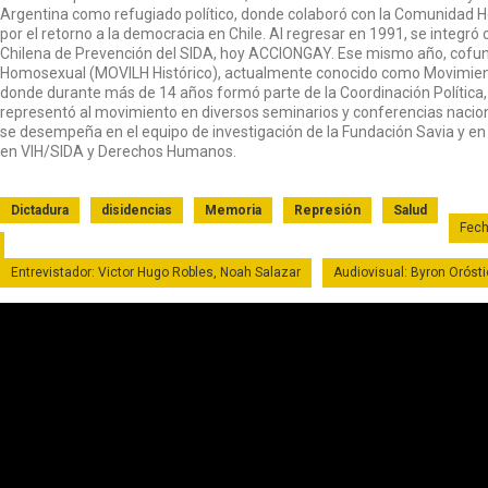
Argentina como refugiado político, donde colaboró con la Comunidad 
por el retorno a la democracia en Chile. Al regresar en 1991, se integr
Chilena de Prevención del SIDA, hoy ACCIONGAY. Ese mismo año, cofun
Homosexual (MOVILH Histórico), actualmente conocido como Movimient
donde durante más de 14 años formó parte de la Coordinación Política, e
representó al movimiento en diversos seminarios y conferencias nacion
se desempeña en el equipo de investigación de la Fundación Savia y en 
en VIH/SIDA y Derechos Humanos.
Dictadura
disidencias
Memoria
Represión
Salud
Fech
Entrevistador: Victor Hugo Robles, Noah Salazar
Audiovisual: Byron Oróst