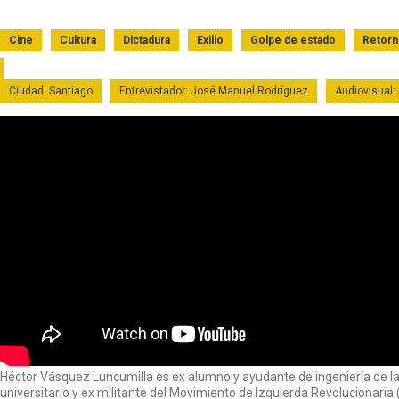
Cine
Cultura
Dictadura
Exilio
Golpe de estado
Retor
Ciudad: Santiago
Entrevistador: José Manuel Rodríguez
Audiovisual:
Héctor Vásquez Luncumilla es ex alumno y ayudante de ingeniería de la 
universitario y ex militante del Movimiento de Izquierda Revolucionaria (M