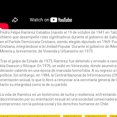
​Pedro Felipe Ramírez Ceballos (nacido el 19 de octubre de 1941 en Talca,
chileno que desempeñó roles significativos durante el gobierno de Salvad
en el Partido Demócrata Cristiano, siendo elegido diputado en 1969. Po
Cristiana, integrándose a la Unidad Popular. Durante el gobierno de All
Minería y, brevemente, de Vivienda y Urbanismo en 1973.
Tras el golpe de Estado de 1973, Ramírez fue detenido y enviado a vario
Isla Dawson y Ritoque. En 1976, se exilió en Venezuela, donde asumió
decisión valiente en una época de marcada homofobia. A su regreso a C
política. Sin embargo, en 1984, la Central Nacional de Informaciones (C
orientación sexual, lo que lo llevó a renunciar a la secretaría general de
tanto su integridad como la de su partido.
La vida de Ramírez es un testimonio de lucha y resiliencia, enfrentando l
discriminación por su orientación sexual en una sociedad conservadora
compromiso con la justicia social y los derechos humanos en Chile.