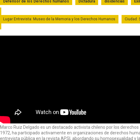
Defensor de los Derechos humanos
Dictadura
disidencias
Exi
Lugar Entrevista: Museo de la Memoria y los Derechos Humanos
Ciudad: 
​Marco Ruiz Delgado es un destacado activista chileno por los derechos 
1972, ha participado activamente en organizaciones de derechos huma
entrevista pública en la revista APSI, abordando su homosexualidad y la 