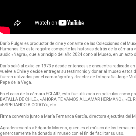
Darío Pulgar es productor de cine y donante de las Colecciones del Mu
Humanos. En este registro comparte las historias detrás de la cámara 
audio «Nagra», que a principio del año 2024 donó al Museo, en un acto
Darío salió al exilio en 1973 y desde entonces se encuentra radicado 
vuelve a Chile y decide entregar su testimonio y donar al museo estos d
fueron utilizados por el camarógrafo y director de fotografía Jorge Mülle
Pepe de la Vega.
En el caso de la cámara ECLAIR, esta fue utilizada en películas como
BATALLA DE CHILE», «AHORA TE VAMOS A LLAMAR HERMANO», «EL R
«ESPERANDO A GODOY», etc.
Firma convenio junto a María Fernanda García, directora ejecutiva de
Agradecimiento a Edgardo Moreno, quien es el músico de los temas mus
generosamente ha donado al museo con el fin de facilitar su uso.