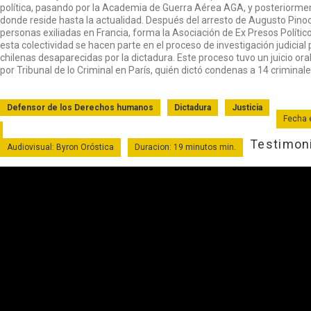
política, pasando por la Academia de Guerra Aérea AGA, y posteriormente
donde reside hasta la actualidad. Después del arresto de Augusto Pinoc
personas exiliadas en Francia, forma la Asociación de Ex Presos Político
esta colectividad se hacen parte en el proceso de investigación judicial 
chilenas desaparecidas por la dictadura. Este proceso tuvo un juicio oral
por Tribunal de lo Criminal en París, quién dictó condenas a 14 criminal
Defensor de los Derechos humanos
Dictadura
Justicia
Fecha 
Testimoni
Audiovisual: Byron Oróstica
Duracion: 19 minutos min.